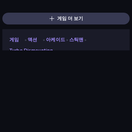
Bloxd.io
Ragdoll Archers
EvoWars.io
Piece of Cake: Merge and Bake
Veck.io
Racing Limits
Traffic Rider
Mahjongg Solitaire
Screw Out: Bolts and Nuts
Words of Wonders
Piles of Mahjong
Designville: Merge & Design
Miniblox
Space Waves
Stickman Clash
SkillWarz
Fortzone Battle Royale
Arrow Escape
게임 더 보기
게임
액션
아케이드
스틱맨
»
»
»
»
Turbo Dismounting
Turbo Dismounting
평점
9.0
(
지난 6개월 기준
)
출시
2018년 9월
게임 엔진
Unity 2020
플랫폼
브라우저 (데스크톱, 모바일, 태블릿),
CrazyGames 앱 (Android)
방향성
가로 방향