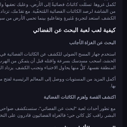
تُكمل غزوها. تسللت كائناتٌ فضائيةٌ إلى الأرض، وعليك تعقبها والق
من الشاشة لرصد الكائنات الفضائية المُتخفّية. مع تقدّمك، تزداد ا
الكشف. استعد لتجربةٍ مُثيرةٍ وتفاعليةٍ بينما تحمي الأرض من سي
كيفية لعب لعبة البحث عن الفضائي
البحث عن الغزاة الأجانب
استخدم جهاز المسح الضوئي للكشف عن الكائنات الفضائية في ا
الحشد، اسحب مسدسك بسرعة واقتله قبل أن يتمكن من الهرب. كن
المنطقة نفسها، كلٌّ منها يحاول الاختباء وتجنب الكشف. يزداد
أكمل المزيد من المستويات ووصل إلى المعالم الرئيسية لفت
بها.
اكتشف القصة واهزم الكائنات الفضائية
مع تطور أحداث لعبة "ابحث عن الفضائي"، ستستكشف ضواحي ومن
البشر. راقب كل كائن حي؛ فالغزاة الفضائيون قادرون على الت