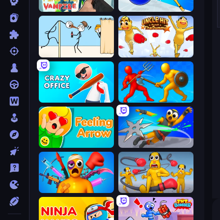
Find the Vampire
Playground Man! Ragdoll Show!
Gomu Goman
Uncle Hit: Punch the Dummy
Crazy Office: Slap and Smash!
Epic Sword Battle! Fight in Arena
Feeling Arrow
Ninja Swipe Strike
Fun Ragdoll Challenge!
Annoying Uncle Punch Game