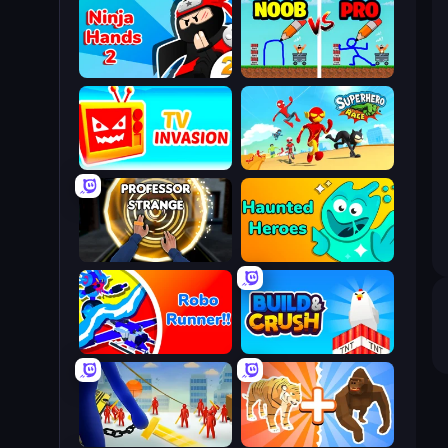
Ninja Hands 2
DOP Noob: Draw to Save
TV Invasion
Superhero Race!
Professor Strange
Haunted Heroes
Robo Runner
Build and Crush
Slasher
Animal DNA Run