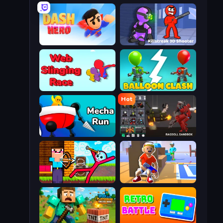
Dash Hero
Killstreak 3D Shooter
Web Slinging Race
Balloon Clash
Hot
Mecha Run
Last Play: Ragdoll Sandbox
Noob Archer vs Stickman Zombie
Blaster Pranks