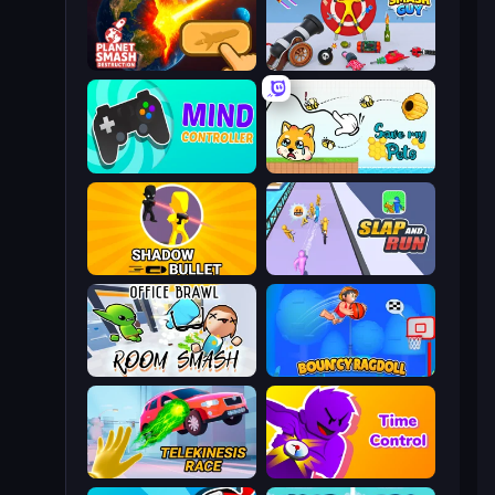
Planet Smash Destruction
Smash Guy: Ragdoll Punch Hero
Mind Controller
Save My Pets
Shadow Bullet
Slap and Run
Office Brawl - Room Smash
Bouncy Ragdoll
Telekinesis Race 3D
Time Control!