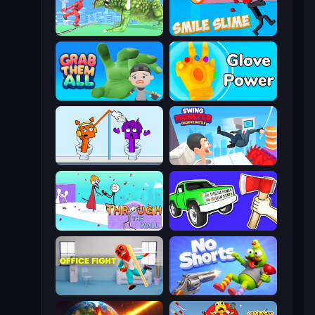
Silly Walkers
Smile Slime
Grab Them All
Glove Power
Square Punki Long Hand
Swing Monster: Decisive Battle
Through the Wall
Smash the Car to Pieces!
Office Fight
No Shorts