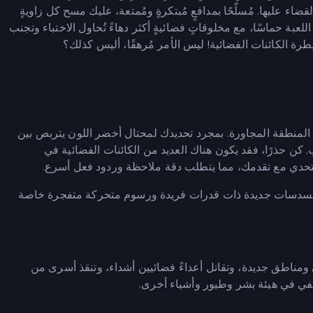
ضاء عليها. مُسلّحًا بمدافعٍ مُبتكرةٍ ومُمتعة، عليك مسح كل زاويةٍ
للعبة حماسًا، مع مخلوقاتٍ فضائيةٍ أكثر دهاءً تُحاول الاختباء وتجنب
طرة الكائنات الفضائية! ليس الأمر مُرهقًا، أليس كذلك؟
لمنطقة المجاورة. بمجرد تحديدك لمحتال أخضر اللون يتربص بين
 حذرًا، فقد يكون هناك العديد من الكائنات الفضائية في
 التحدي مع تقدمك، مما يتطلب دقة ملاحظة وردود فعل أسرع.
ح مسدسات جديدة ذات قدرات فريدة ورسوم متحركة متفجرة خاصة
اطق جديدة، وتقاتل أعداءً فضائيين أشداء، وتنقذ أسرى من
خفي في هيئة بشر وطيور وأشياء أخرى.