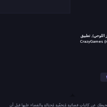
 اللوحي), تطبيق
CrazyGames (i
طك عن كائناتٍ فضائيةٍ مُتخفّيةٍ مُحتالةٍ والقضاء عليها قبل أن