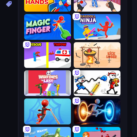
Ninja Hands
TNT Bomber
Magic Finger 3D
Ragdoll Ninja: Imposter Hero
Rescue Throw
Kick Loser
Who Dies Last?
Doodle Smash
Web Master
Portal Escape