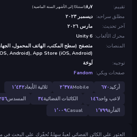
تقييم
٨٫٧
(
استنادًا إلى الأشهر الستة الماضية
)
مطلق سراحه
ديسمبر ٢٠٢٣
آخر تحديث
مارس ٢٠٢٦
محرك الألعاب
Unity 6
المنصات
متصفح (سطح المكتب، الهاتف المحمول، الجهاز
OS, Android), App Store (iOS, Android)
توجيه
لَوحَة
صفحات ويكي
Fandom
آركيد
٦٧٠
Mobile
٢٬٣٧٨
ثلاثية الأبعاد
١٬٤٣٢
لاعب واحد
١٤٦
الكائنات الفضائية
٣٤
المسدس
٢٥٦
الفأرة
١٬٧٩٩
Casual
١٬٠٠٩
العثور على الكائن الفضائي لعبةٌ سهلةٌ تُحفّزك على البحث في محي