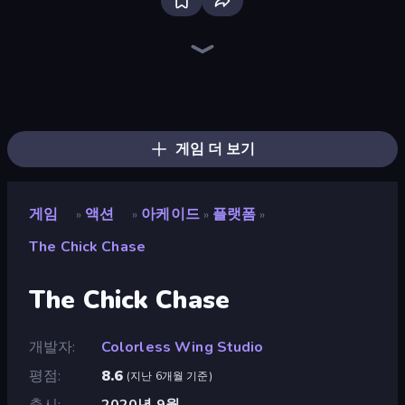
Throw a Lucky Block
Escape Evil Granny!
Brainrot Arena Online
Stickman Rebirth
Mr. Dude: Online Multiverse Challenge
Playground
Mega Parkour: Obby Escape Run
War the Knights
Jump Guys
Noob Fuse
Stickman Kombat 2D
Stick Epic Fighter
99 Nights (Bloxd.io)
Tank Stars
Obby: Dig Brainrots
Stickman Clash
Obby World: Squid Escape
Iron Legion
게임 더 보기
게임
액션
아케이드
플랫폼
»
»
»
»
The Chick Chase
The Chick Chase
개발자
Colorless Wing Studio
평점
8.6
(
지난 6개월 기준
)
출시
2020년 9월