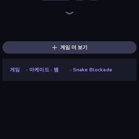
Ragdoll Archers
Merge & Dig!
Bubble Blast
Go Escape
Hyper Cube Challenge
Geometry Game
Hyper Wave Challenge
Stacky Bird
Wave Dash: Geometry Arrow
Fruit Merge: Juicy Drop Game
Fast Ball Jump
Bubble Fall
Om Nom: Run
Arkadium's Bubble Shooter
Bubble Tower 3D
Bubble Pop Legend
Smarty Bubbles
Bubble Pop Classic
게임 더 보기
게임
아케이드
뱀
Snake Blockade
»
»
»
Snake Blockade
평점
8.5
(
지난 6개월 기준
)
출시
2023년 1월
게임 엔진
HTML5
플랫폼
브라우저 (데스크톱, 모바일, 태블릿),