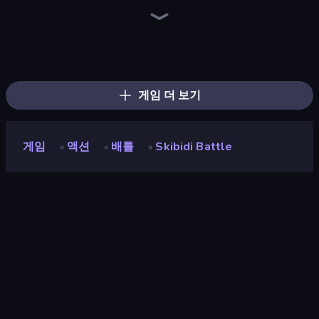
2v2.io
Poxel.io
Chicken CS
Zomblox
Kour.io
Pixel Warfare
Kirka.io
Pixel Combat: Zombies Strike
Pixel World
Mine Shooter 3D
Throw a Lucky Block
Battle of the Soldiers: Red vs Blue
Block Contra: Clutch Strike
Fortzone Battle Royale
Mine Shooter 2: Noob vs Mobs
Ninja Clash Heroes
KS Z
You vs 100 Skibidi Toilets
게임 더 보기
게임
액션
배틀
Skibidi Battle
»
»
»
Skibidi Battle
개발자
Jetti Games
평점
8.7
(
지난 6개월 기준
)
출시
2023년 9월
마지막 업데이트
2024년 9월
게임 엔진
HTML5