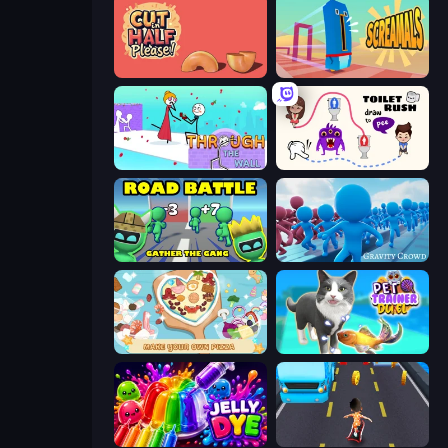
Cut in Half, Please!
Screamals
Through the Wall
Toilet Rush - Draw Puzzle
Road Battle: Gather the Gang
Gravity Crowd
ABC Pizza Maker
Pet Trainer Duel
Jelly Dye
Bus and Subway Runner