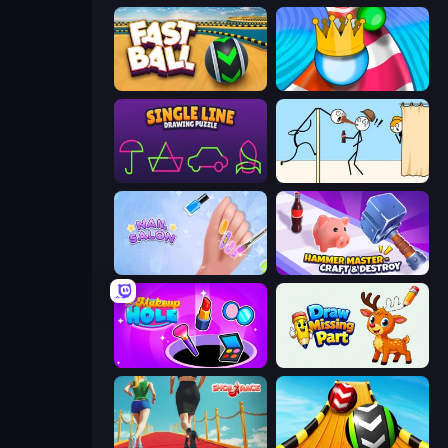
Fast Ball Jump
Aquapark Balls Party
Single Line: Drawing Puzzle
Gomu Goman
Nail Salon
Hammer Master－Craft & Destroy!
Make Up Hole
Draw Missing Part | DOP Puzzle