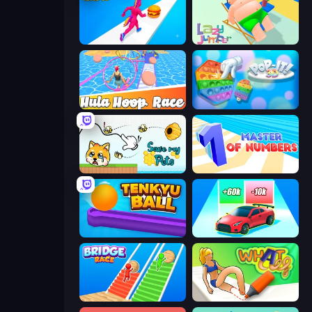
Twerk Race 3D
Lazy Jumper
Hula Hoop Race
Pop It 3D
Save My Pets
Master of Numbers
Tenkyu Ball
Upgrade the Supercar 3D
Bridge Race
What a Leg