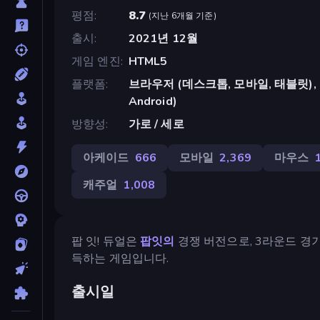
평점
8.7
(
지난 6개월 기준
)
출시
2021년 12월
게임 엔진
HTML5
플랫폼
브라우저 (데스크톱, 모바일, 태블릿), Cr
Android)
방향성
가로 / 세로
아케이드
666
모바일
2,369
마우스
캐주얼
1,008
팝 잇! 듀얼은
팝잇의
경쟁 버전으로, 3라운드 경
득하는 게임입니다.
출시일