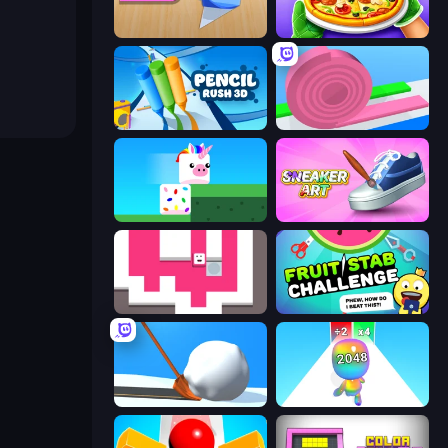
Color Roll 3D
Pizza Maker
Pencil Rush
Layers Roll
Stacky Bird
Sneaker Art
Just Slide (Remastered)
Fruit Stab Challenge
Shovel 3D
Man Runner 2048