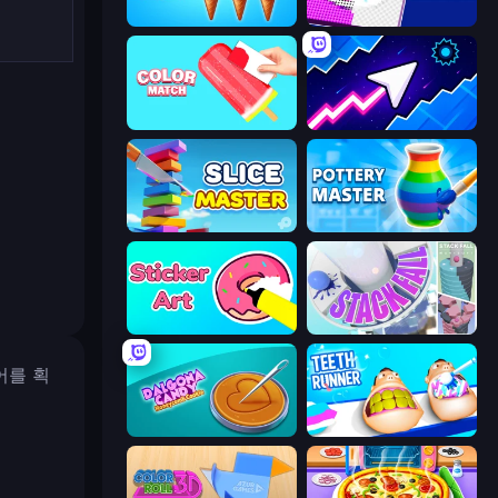
Ice Cream Inc.
Diamond Drawing by Numbers
Color Match
Space Waves
Slice Master
Pottery Master
Sticker Art
Stack Fall
어를 획
Dalgona Candy Honeycomb Cookie
Teeth Runner