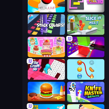
Helix Jump
Color Fill 3D
Stack Colors
Slice It All!
Dessert Maker
Jelly Restaurant
Tile Craft 3D
Emoji Puzzle!
Burger Cafe
Knife Master: Ball Racing