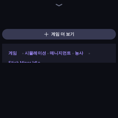
Grass Cutter: Mowing Simulator
Gym Boss
Trash Master
Dig Tycoon
Machine Eater
Obby Stranded Survivor
Idle Clicker Runner
Gourmet Empire: Idle Chef
Prison Life
Army Base Of America
Tower Battle
Ant Kingdom Rush
Empire City
The Hustler
TimeWarriors
War Sea
Age of Heroes
My Perfect Farm
게임 더 보기
게임
시뮬레이션
매니지먼트
농사
»
»
»
»
Stick Miner Idle
Stick Miner Idle
개발자
Mirra Games
평점
9.3
(
지난 6개월 기준
)
출시
2026년 4월
게임 엔진
HTML5