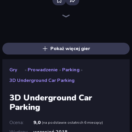
Bloxd.io
Ragdoll Archers
EvoWars.io
Veck.io
Piece of Cake: Merge and Bake
Racing Limits
Traffic Rider
Mahjongg Solitaire
Screw Out: Bolts and Nuts
Words of Wonders
Piles of Mahjong
Designville: Merge & Design
Miniblox
Space Waves
Stickman Clash
SkillWarz
Fortzone Battle Royale
Arrow Escape
Pokaż więcej gier
Gry
Prowadzenie
Parking
»
»
»
3D Underground Car Parking
3D Underground Car
Parking
Ocena
9,0
(
na podstawie ostatnich 6 miesięcy
)
Wydany
wrzesień 2018