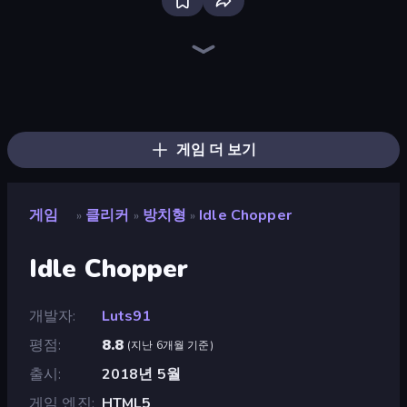
Bloxd.io
Ragdoll Archers
EvoWars.io
Veck.io
Piece of Cake: Merge and Bake
Racing Limits
Traffic Rider
Mahjongg Solitaire
Screw Out: Bolts and Nuts
Words of Wonders
Piles of Mahjong
Designville: Merge & Design
Miniblox
Stickman Clash
Space Waves
SkillWarz
Fortzone Battle Royale
Arrow Escape
게임 더 보기
게임
클리커
방치형
Idle Chopper
»
»
»
Idle Chopper
개발자
Luts91
평점
8.8
(
지난 6개월 기준
)
출시
2018년 5월
게임 엔진
HTML5