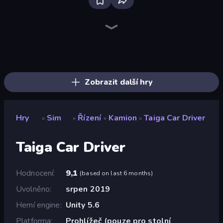
Bloxd.io
Ragdoll Archers
EvoWars.io
Veck.io
Piece of Cake: Merge and Bake
Racing Limits
Traffic Rider
Mahjongg Solitaire
Screw Out: Bolts and Nuts
Words of Wonders
Piles of Mahjong
Designville: Merge & Design
Miniblox
Space Waves
Stickman Clash
SkillWarz
Fortzone Battle Royale
Arrow Escape
Zobrazit další hry
Hry
Sim
Řízení
Kamion
Taiga Car Driver
»
»
»
»
Taiga Car Driver
Hodnocení
9,1
(
based on last 6 months
)
Uvolněno
srpen 2019
Herní engine
Unity 5.6
Platforma
Prohlížeč (pouze pro stolní