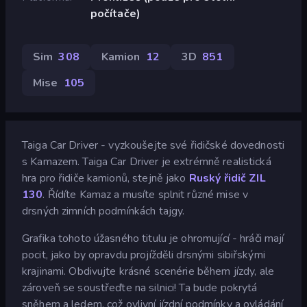
počítače)
Sim
308
Kamion
12
3D
851
Mise
105
Taiga Car Driver - vyzkoušejte své řidičské dovednosti
s Kamazem. Taiga Car Driver je extrémně realistická
hra pro řidiče kamionů, stejně jako
Ruský řidič ZIL
130
. Řídíte Kamaz a musíte splnit různé mise v
drsných zimních podmínkách tajgy.
Grafika tohoto úžasného titulu je ohromující - hráči mají
pocit, jako by opravdu projížděli drsnými sibiřskými
krajinami. Obdivujte krásné scenérie během jízdy, ale
zároveň se soustřeďte na silnici! Ta bude pokrytá
sněhem a ledem, což ovlivní jízdní podmínky a ovládání