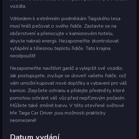
vozidla.
Vzhledem k extrémním podmínkám Taigského lesa
musí hráči pečovat o svého řidiče. Zastavte se na
občerstvení a přenocujte v kamionovém hotelu,
abyste nabrali energii. Nezapomeňte zkontrolovat
vytápění a tělesnou teplotu řidiče. Tato krajina
neodpouští!
Nezapomeňte navštívit garáž a vylepšit své vozidlo.
Jak postupujete, zvyšuje se úroveň vašeho řidiče, což
vám umožní kupovat nové doplňky a vybavení pro váš
kamion. Zlepšete ochranu a přidejte předměty, které
pomohou ochránit váš vůz před nepříznivým počasím.
Můžete také změnit barvu. V této otevřené světové
hře Taiga Car Driver jsou možnosti prakticky
neomezené!
Datum vydání