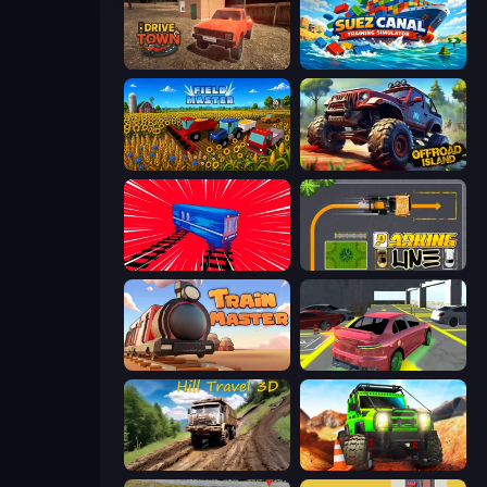
DriveTown
Suez Canal Training Simulator
Field Master
Offroad Island
Train Drift
Parking Line
Train Master
Garage Parking
Hill Travel 3D
Offroad Life 3D