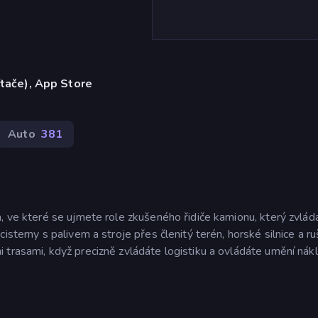
ítače), App Store
Auto
381
, ve které se ujmete role zkušeného řidiče kamionu, který zvlád
isterny s palivem a stroje přes členitý terén, horské silnice a r
 trasami, když precizně zvládáte logistiku a ovládáte umění nákl