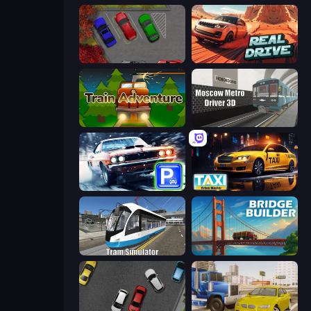
OK Parking
Real Drive 3D Parking Games
Train Adventure
Moscow Metro Driver 3D
Real Car Parking
Taxi Driver: Master
Tram Simulator
Bridge Builder