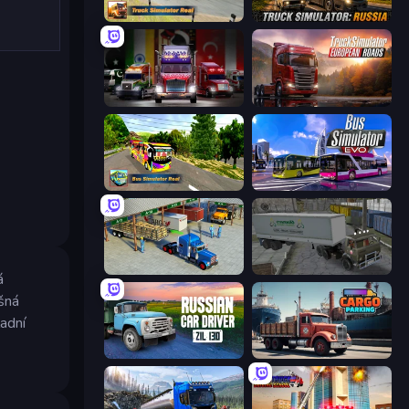
Truck Simulator Real
Truck Simulator: Russia
Big Euro Truck Driving
Truck Simulator: European Roads
Bus Simulator Real
Bus Simulator: EVO
Offroad Cargo Transport Truck
Russian Kamaz Truck Driver
á
ušná
adní
Russian Car Driver ZIL 130
Cargo Truck Parking