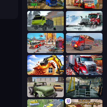
Truck Driving Simulator Game
Fire Truck Driving School
Taiga Car Driver
Snow Plow Truck
Fireman 2024
Cargo Truck Driver Simulator
City Constructor
Just Park It 12
Truck Driver Easy Road
Kamaz Truck Driver