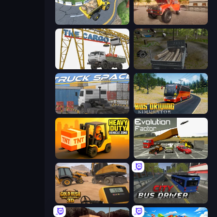
Hill Masters
Ultimate Truck Driving Simulator 2020
The Cargo
Russian Delivery Club Baikal
Truck Space
Bus Driving Simulator
Heavy Duty: Vehicle Zone
Evolution Factor
Gold Rush: Gold Simulator 3D
City Bus Driver