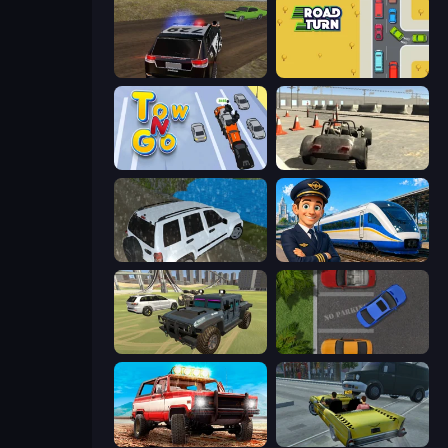
POLICE Chase Simulator
Road Turn
Tow N Go
Free Rally
Offroad Prado Mountain Hill Climbing
Idle Train Empire Tycoon
4x4 Offroader
Parking Space
Offroad Masters Challenge
Freak Taxi Simulator