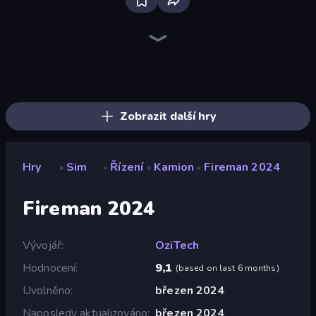
Driving School Simulator
City Constructor
Bus Simulator: EVO
Grow A Garden | Growden.io
Heavy Duty: Vehicle Zone
Field Master
Hypermarket 3D
Gold Rush: Gold Simulator 3D
Trash Master
Prison Life
Truck Simulator: European Roads
Planet Smash Destruction
Global City
Bad Cat Prankster
Gym Boss
Steam City
Donut Place
Candy Packing Store
Zobrazit další hry
Hry
Sim
Řízení
Kamion
Fireman 2024
»
»
»
»
Fireman 2024
Vývojář
OziTech
Hodnocení
9,1
(
based on last 6 months
)
Uvolněno
březen 2024
Naposledy aktualizováno
březen 2024