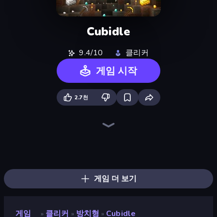
Cubidle
9.4/10
클리커
게임 시작
2.7천
Idle Mining Empire
Block Wall Destroyer
Capybara Clicker
MineClicker
Pickaxe Crusher Idle
Merge Tools - Merge and Dig
Mineblox - Guess the Recipe
MineTap Merge Clicker
The MachinEGG
Babel Tower
Blast Miner
Block Build Destroyer
Skyland Survive With Noob!
Merge & Dig!
Human Clicker: Grow Organs
Gun Bounce Idle
Merge Crusher
Planet Clicker 2
게임 더 보기
게임
클리커
방치형
Cubidle
»
»
»