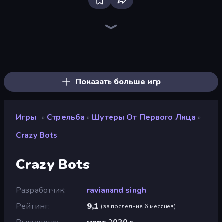
Bloxd.io
Ragdoll Archers
EvoWars.io
Veck.io
Piece of Cake: Merge and Bake
Racing Limits
Traffic Rider
Mahjongg Solitaire
Screw Out: Bolts and Nuts
Words of Wonders
Piles of Mahjong
Designville: Merge & Design
Miniblox
Stickman Clash
Space Waves
SkillWarz
Fortzone Battle Royale
Arrow Escape
Показать больше игр
Игры
Стрельба
Шутеры От Первого Лица
»
»
»
Crazy Bots
Crazy Bots
Разработчик
ravianand singh
Рейтинг
9,1
(
за последние 6 месяцев
)
Выпущено
март 2020 г.