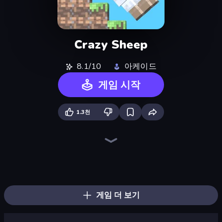
Crazy Sheep
8.1/10
아케이드
게임 시작
1.3천
Geometry Game
Sprunki
Stacky Bird
Fast Ball Jump
Wave Dash: Geometry Arrow
Hyper Cube Challenge
Cut the Rope
Classic Labyrinth 3D
Electron Dash
Hyper Wave Challenge
Blob Opera
Go Escape
Square Punki Long Hand
Super Oliver World
Pacman
Through the Wall
Mr. Throw
Glitch
게임 더 보기