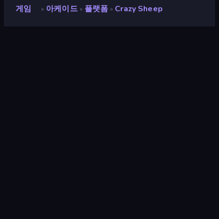
게임
아케이드
플랫폼
Crazy Sheep
»
»
»
Crazy Sheep
개발자
AM
평점
8.1
(
지난 6개월 기준
)
출시
2024년 10월
마지막 업데이트
2024년 10월
게임 엔진
HTML5
플랫폼
브라우저 (데스크톱, 모바일, 태블
릿), CrazyGames 앱 (Android),
App Store (Android)
방향성
세로 방향
아케이드
523
모바일
2,348