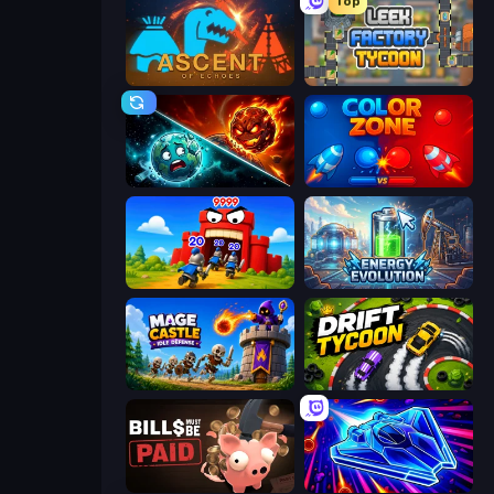
Top
Ascent of Echoes
Leek Factory Tycoon
PlanetCrush 2
Color Zone
TimeWarriors
Energy Evolution
Mage Castle Idle Defense
Drift Tycoon
Bills Must Be Paid
Stellar Swarm