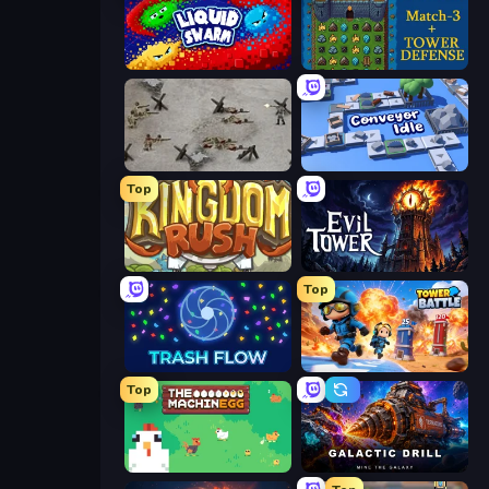
Liquid Swarm
Tower Swap
Warfare 1944
Conveyor Idle
Top
Kingdom Rush
Evil Tower
Top
Trash Flow
Tower Battle
Top
The MachinEGG
Galactic Drill