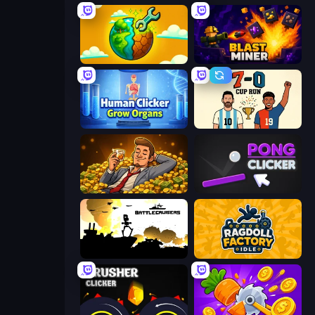
Land Explorers: Merge & Build
Blast Miner
Human Clicker: Grow Organs
7a0 - World Cup Simulator
Idle Billionaire Tycoon
Pong Clicker
Battlecruisers
Ragdoll Factory Idle