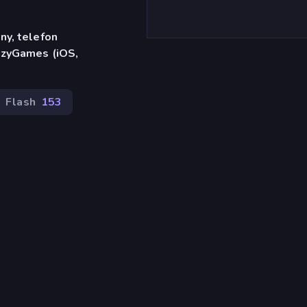
ny, telefon
azyGames (iOS,
Flash
153