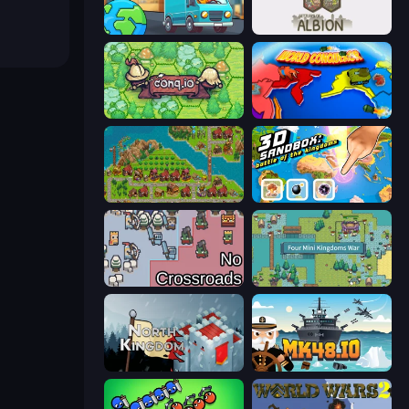
Country Hopper
Settlers of Albion
Conq.io
World Conqueror
City Idle
3D Sandbox: Battle of the Kingdoms
No Crossroads
Four Mini Kingdoms War
North Kingdom: Siege Castle
Mk48.io