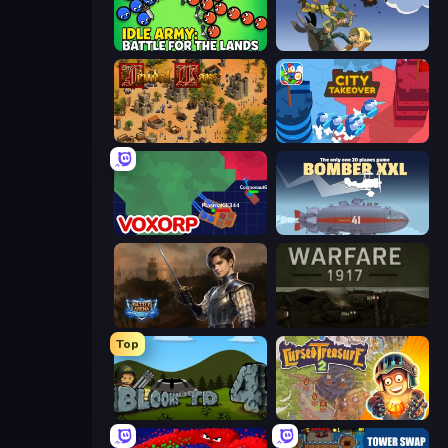
Idle Army: Battle for the Lands
World Wars 2
Feudal Wars
City Takeover
Voxorp
Bomber XXL
Battle Arena
Warfare 1917
Top
Bloons Tower Defense 4
Cursed Treasure 2