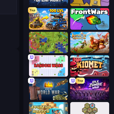
Openfront
Compact Conflict
Top
AOD - Art Of Defense
FrontWars.io
Hex Empire
Infinity Kingdom
Random Wars
Kiomet
Top
King.io World War
Idle Zombie Wave: Survivors