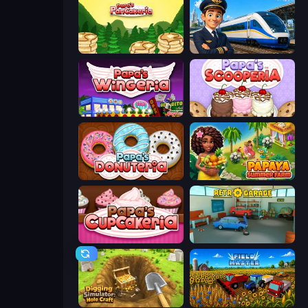
Papa's Pancakeria
Idle Train Empire Tycoon
Papa's Wingeria
Papa's Scooperia
Papa's Donuteria
Papaya Summer Farm
Papas Cupcakeria
Retro Garage
Digging Simulator: Hole Craft
Field Master