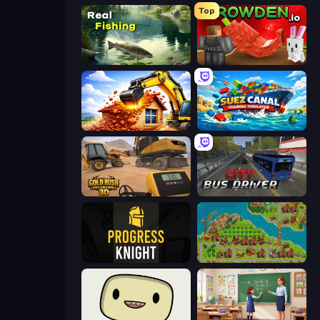
Top
Real Fishing Simulator
Grow A Garden | Growden.io
City Constructor
Suez Canal Training Simulator
Gold Rush: Gold Simulator 3D
City Bus Driver
Progress Knight
City Idle