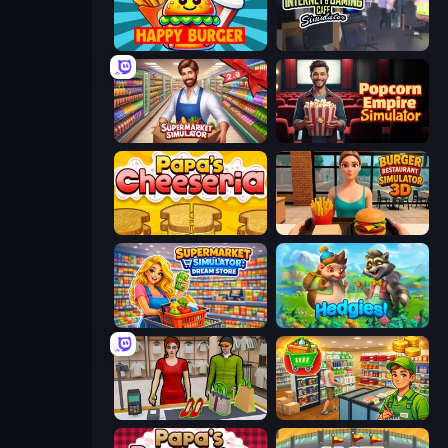
Happy Burger
Internet and Gaming Cafe Simulator
Supermarket Simulator: Store Manager
Popcorn Empire Simulator
Papa's Cheeseria
Burger Restaurant Simulator 3D
Supermarket Simulator: Dream Store
Hedgies
Shop Master 3D
Supermarket Simulator: Desert