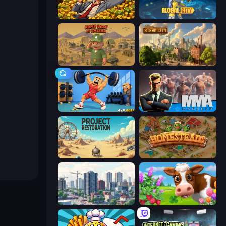
Idle Billionaire Tycoon
Global City
Army Base Of America
Steam City
Gym Boss
MMA Manager 2
Project Restoration
Homesteads: Dream Farm
SuperCity 3D
Country Life Meadows