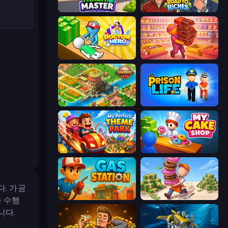
Trash Master
Life Simulator: Road to Riches
Doctor Hero
Candy Packing Store
Empire City
Prison Life
My Perfect Theme Park
My Cake Shop
. 가공
Gas Station
Donut Place
 수행
니다.