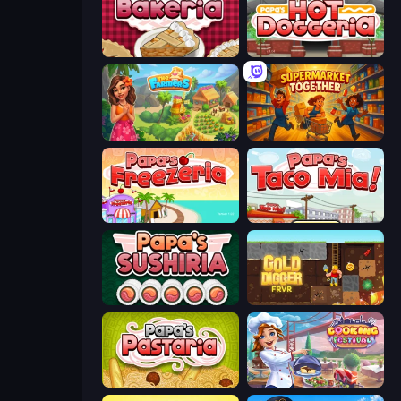
Papa's Bakeria
Papa's Hot Doggeria
The Farmers
Supermarket Together
Papa's Freezeria
Papa's Taco Mia
Papa's Sushiria
Gold Digger FRVR
Papa's Pastaria
Cooking Festival