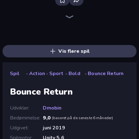
Throw a Lucky Block
Stickman Rebirth
Brainrot Arena Online
Mr. Dude: Online Multiverse Challenge
Fortzone Battle Royale
Stickman Kombat 2D
Obby: Ragdoll Boxing
Bubble Gum Simulator
Obby World: Squid Escape
Obby: +1 to Spaceflight Altitude
Krampus
Haunted School
War the Knights
I Am Quadrober!
Stickman Clash
Annoying Uncle Punch Game
Obby: Crazy Cart
Ragdoll Throw Challenge
Vis flere spil
Spil
Action
Sport
Bold
Bounce Return
»
»
»
»
Bounce Return
Udvikler
Dmobin
Bedømmelse
9,0
(
baseret på de seneste 6 måneder
)
Udgivet
juni 2019
Spilmotor
Unity 5.6