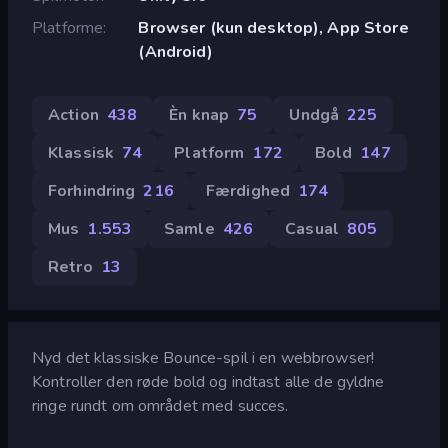
Platforme
Browser (kun desktop), App Store
(Android)
Action
438
Èn knap
75
Undgå
225
Klassisk
74
Platform
172
Bold
147
Forhindring
216
Færdighed
174
Mus
1.553
Samle
426
Casual
805
Retro
13
Nyd det klassiske Bounce-spil i en webbrowser!
Kontroller den røde bold og indtast alle de gyldne
ringe rundt om området med succes.