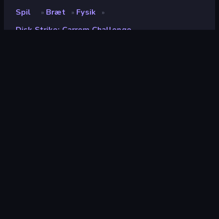
Spil
Bræt
Fysik
»
»
»
Disk Strike: Carrom Challenge
Disk Strike: Carrom
Challenge
Udvikler
TenthEase Game
Bedømmelse
8,6
(
baseret på de seneste 6 måneder
)
Udgivet
september 2025
Spilmotor
HTML5
Platforme
Browser (desktop, mobil, tablet),
CrazyGames-app (iOS, Android),
App Store (Android)
Bræt
37
Klassisk
75
Top-Down
204