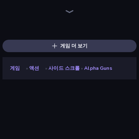
Throw a Lucky Block
War the Knights
Brainrot Arena Online
Space Wars Battleground
Artillery Vs Tanks
Ships 3D
Immortal: Dark Slayer
Stickman Clash
Surf GO Parkour
Funny City: Gopniks
Gladiator Fights
99 Nights (Bloxd.io)
Who Dies Last?
Dye Hard
Stickman Rebirth
Iron Legion
Playground
Zombie Road
게임 더 보기
게임
액션
사이드 스크롤
Alpha Guns
»
»
»
Alpha Guns
개발자
Rendered Ideas
평점
8.8
(
지난 6개월 기준
)
출시
2019년 8월
게임 엔진
Externally hosted (iframe)