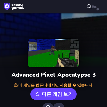
Advanced Pixel Apocalypse 3
이 게임은 컴퓨터에서만 사용할 수 있습니다.
다른 게임 보기