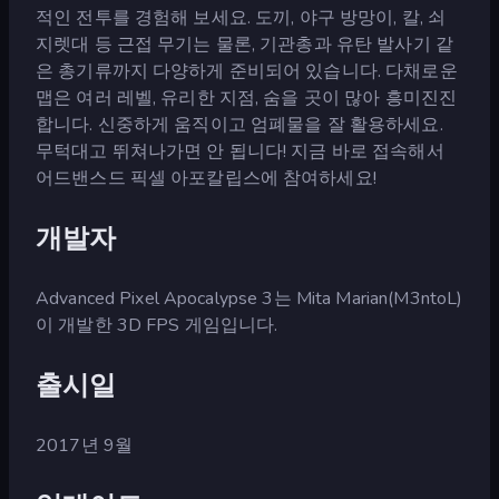
적인 전투를 경험해 보세요. 도끼, 야구 방망이, 칼, 쇠
지렛대 등 근접 무기는 물론, 기관총과 유탄 발사기 같
은 총기류까지 다양하게 준비되어 있습니다. 다채로운
맵은 여러 레벨, 유리한 지점, 숨을 곳이 많아 흥미진진
합니다. 신중하게 움직이고 엄폐물을 잘 활용하세요.
무턱대고 뛰쳐나가면 안 됩니다! 지금 바로 접속해서
어드밴스드 픽셀 아포칼립스에 참여하세요!
개발자
Advanced Pixel Apocalypse 3는 Mita Marian(M3ntoL)
이 개발한 3D FPS 게임입니다.
출시일
2017년 9월