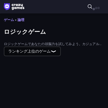
ゲーム
»
論理
ロジックゲーム
ロジックゲームであなたの頭脳力を試してみよう。カジュアルな
ものからハードコアなものまで、さまざまなロジックゲームが用
ランキング上位のゲーム
意されている。
Cube to Hole Puzzle
Break the Glass
Little Alchemy 2
Dice Puzzle
Hungry Frog
Millionaire Quiz
Hexa Fill Puzzle
Bathroom Escape
Blast Stack
Build your Rocket
Vintage Escape
House Escape: Office
Smileys: Family Tree emoji
STACK.it
Embercry
Screw Sorting
Checkers & Draughts Multiplayer
Fluid Enigma
Find Joe: Unsolved Mystery
Color Roll 3D
Cube Stories: Escape
Lava and Aqua
Escape or Die
Dogs Out
Liquid Puzzle
Westward Puzzle Saga
Creative Kill Chamber
Collect Em All!
Stacktris 2048
Draw To Smash!
Light The Lamp
Letters Match
Mutant Escape
Kitchen Escape
RollUp Tiles
Think to Escape