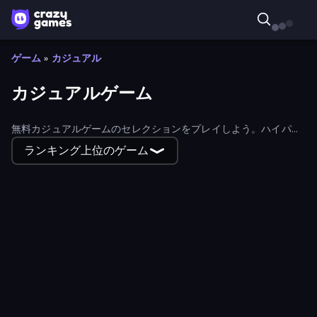
ゲーム
»
カジュアル
カジュアルゲーム
無料カジュアルゲームのセレクションをプレイしよう。ハイパー
カジュアルからハイブリッドカジュアルゲームまで、あらゆるカ
ランキング上位のゲーム
ジュアルゲームが見つかる。
Plants vs Brainrots
Circle Farm
Dino Crowd
SSSPICY!
Swing Monkey
Draw Line
Thread Sort: Knit Pictures
Master Scavenger
Join Clash 3D
Pop It! Duel
Magic Kitchen: Merge Game
The Flowers Merge and Sell Bouquets
Ring Restaurant
Slingshot Stunt Driver & Sport
Offroad Climb 4x4
Glowit - Two Players
Paper Delivery Boy
Sudoku Block Puzzle
Trivia
Line Rider
Ice Cream Fever: Cooking Game
My Cake Shop
Marble Merge: Steal Brainrot Game
Idle Planet: Gym Tycoon
Knife Master: Ball Racing
Emily's Hotel Solitaire
Trash Cafe
Tile Craft 3D
Deep Sea Duel
Perfect Drive
Pulse Ball
Idle Hotel Empire Tycoon
Obby: Legendary Dragon
Train Adventure
Tap Out: Block Escape
Mahjong Shanghai