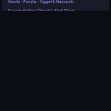
Giochi
Puzzle
Oggetti Nascosti
»
»
»
Search Hidden Objects: Find Them
Search Hidden Objects:
Find Them
Sviluppatore
Mirra Games
Valutazione
8,3
(
negli ultimi 6 mesi
)
Rilasciato
dicembre 2024
Ultimo aggiornamento
dicembre 2024
Motore di gioco
HTML5
Piattaforme
Browser (desktop, mobile,
tablet), App CrazyGames
(Android)
Orientamento
Panoramica