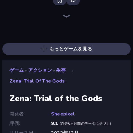
Firestone – Idle Clicker Online RPG
Home Design: Decorate House
Tanks Arena io: Craft & Combat
Real Fishing Simulator
Wizard.io
Age of Tanks Warriors: TD War
Mirrorland
Junkyard Sim
Hexa Sort
Landfill Simulator
Pocket Zone
Card Shuffle Sort
MineTap Merge Clicker
Bloom Sort
Autogun Heroes
Rovercraft
Basketball Superstars
Food Truck Chef™: A Fun Cooking Game
もっとゲームを見る
ゲーム
アクション
生存
»
»
»
Zena: Trial Of The Gods
Zena: Trial of the Gods
開発者
Sheepixel
評価
9.1
(
過去6ヶ月間のデータに基づく
)
リリース日
2022年12月