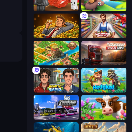
Grow A Garden | Growden.io
Beaver Builder
Idle Billionaire Tycoon
Supermarket Simulator: Store Manager
Empire City
Truck Simulator: European Roads
Life Simulator: Road to Riches
Hedgies
Bus Simulator: EVO
Country Life Meadows