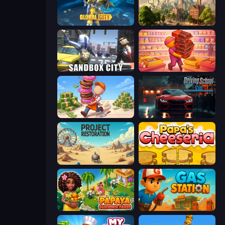
Global City
Steam City
Sandbox City
Candy Packing Store
Donut Place
Driving School Simulator
Project Restoration
Papa's Cheeseria
Papaya Summer Farm
Gas Station