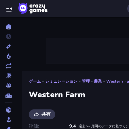
ゲーム
»
シミュレーション
»
管理
»
農業
»
Western F
Western Farm
共有
評価
9.4
(
過去6ヶ月間のデータに基づく
)