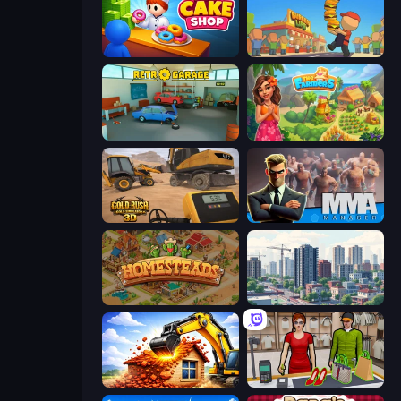
My Cake Shop
Burger Life
Retro Garage
The Farmers
Gold Rush: Gold Simulator 3D
MMA Manager 2
Homesteads: Dream Farm
SuperCity 3D
City Constructor
Shop Master 3D