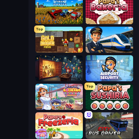
Field Master
Papa's Bakeria
Top
Gold Digger FRVR
Idle Train Empire Tycoon
Container Auction
Airport Security
Top
Cooking Festival
Papa's Sushiria
Papa's Freezeria
City Bus Driver