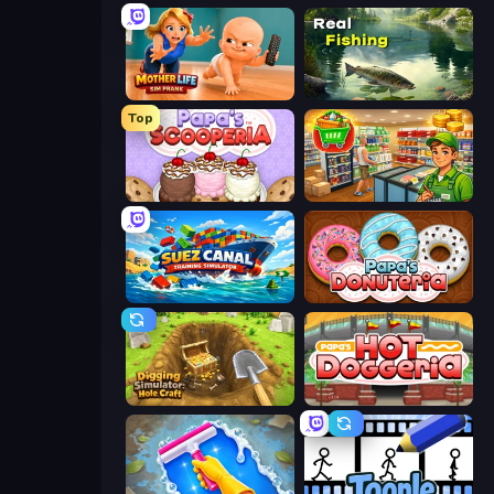
Mother Life Simulator: Prank
Real Fishing Simulator
Top
Papa's Scooperia
Supermarket Simulator: Desert
Suez Canal Training Simulator
Papa's Donuteria
Digging Simulator: Hole Craft
Papa's Hot Doggeria