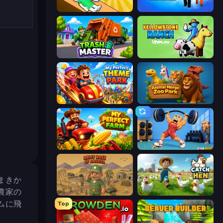
Doctor Hero
Prison Life
Trash Master
Yellowstone Ranch
My Perfect Theme Park
Animal Merge Zoo Park
My Perfect Farm
Gym Boss
まきか
農家の
Army Base Of America
Catch the Hen
ムに飛
Top