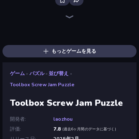
Screw Out: Bolts and Nuts
Piece of Cake: Merge and Bake
Piles of Mahjong
Skydom
Arrow Escape
One Line
Yarn Fever! Unravel Puzzle
Draw Bridge
Mansion Tale: Merge Secrets
Thief Puzzle
Tap 3D Wood Block Away
Pixel Blast
Gomu Goman
Parking Jam
Designville: Merge & Design
Tangle Master
Goods Triple Match 3D
Hexa Sort
もっとゲームを見る
ゲーム
パズル
並び替え
»
»
»
Toolbox Screw Jam Puzzle
Toolbox Screw Jam Puzzle
開発者
laozhou
評価
7.8
(
過去6ヶ月間のデータに基づく
)
リリース日
2025年2月