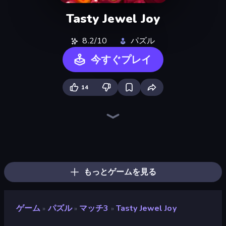
Tasty Jewel Joy
8.2/10
パズル
今すぐプレイ
14
Piles of Mahjong
Skydom
Piece of Cake: Merge and Bake
Screw Out: Bolts and Nuts
Skydom: Reforged
Arrow Escape
Mahjongg Solitaire
Match Arena
Candy Riddles
Mahjong Puzzle: Tile Match
Tasty Match: Mahjong Pairs
Wood Block Journey
Forgotten Treasure 2
Goods Triple Match 3D
Yarn Fever! Unravel Puzzle
Mansion Tale: Merge Secrets
Diamond Dungeon: Match 3
Tile Match 3 Puzzle: Mahjong
もっとゲームを見る
ゲーム
パズル
マッチ3
Tasty Jewel Joy
»
»
»