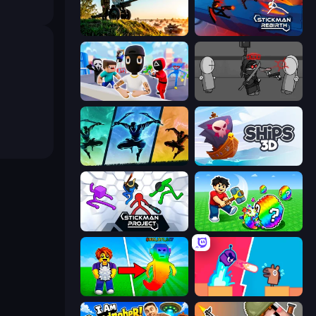
Artillery Vs Tanks
Stickman Rebirth
Mr. Dude: Online Multiverse Challenge
Madness Project Nexus
Shadow Ninja Revenge
Ships 3D
Stickman Project
Break a Lucky Egg Brainrots
Collect Brainrot Egg
Boom Slingers ReBoom