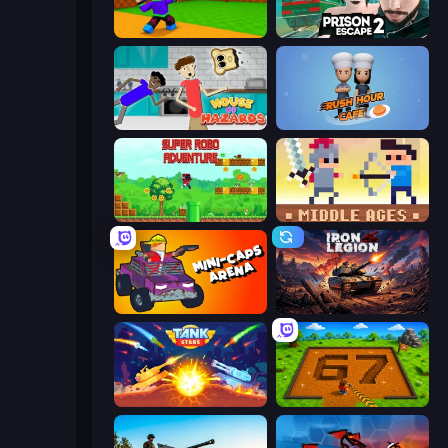
Throw a Lucky Block
Prison Escape 2
House of Hazards
Rush Hour Cafe
Super Robo - Adventure
Castle Wars: Middle Ages
Mini-Caps: Arena
Iron Legion
Tank Stars
Obby: Dig Brainrots