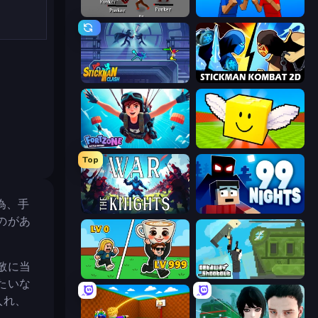
Royal City Clashers 2
Puppet Fighter 2 Player
Stickman Clash
Stickman Kombat 2D
Fortzone Battle Royale
Lucky Brainrot Blocks Online
Top
為、手
War the Knights
99 Nights (Bloxd.io)
のがあ
敵に当
Brainrot Arena Online
Getaway Shootout
たいな
入れ、