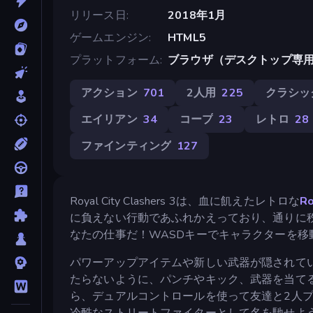
リリース日
2018年1月
ゲームエンジン
HTML5
プラットフォーム
ブラウザ（デスクトップ専
アクション
701
2人用
225
クラシッ
エイリアン
34
コープ
23
レトロ
28
ファインティング
127
Royal City Clashers 3は、血に飢えたレトロな
Ro
に負えない行動であふれかえっており、通りに
なたの仕事だ！WASDキーでキャラクターを移
パワーアップアイテムや新しい武器が隠されて
たらないように、パンチやキック、武器を当て
ら、デュアルコントロールを使って友達と2人
冷酷なストリートファイターとして名を馳せよ