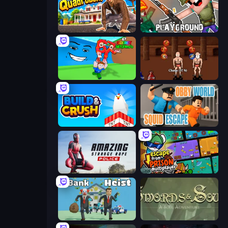
I Am Quadrober!
Playground
Escape Tsunami for Brainrots!
Swords and Sandals 2
Build and Crush
Obby World: Squid Escape
Amazing Strange Rope Police
Escape From Prison Multiplayer
Bank Heist
Swords & Souls