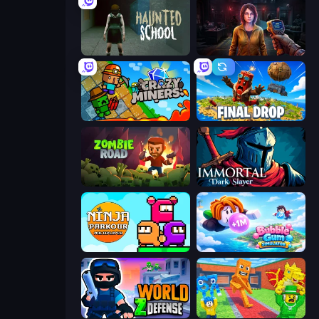
Haunted School
Survival Zone Zombie Outbreak
Crazy Miners
Final Drop
Zombie Road
Immortal: Dark Slayer
Ninja Parkour Multiplayer
Bubble Gum Simulator
World Z Defense - Zombie Defense
Catch Brainrots From Bosses