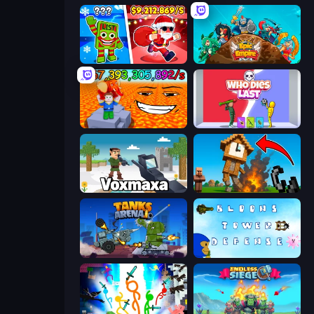
Plants vs Brain Zombies
Epic Empire: Tower Defense
Escape Lava for Brainrots!
Who Dies Last?
Voxmaxa
Noob Fuse
Tanks Arena io: Craft & Combat
Bloons Tower Defense 3