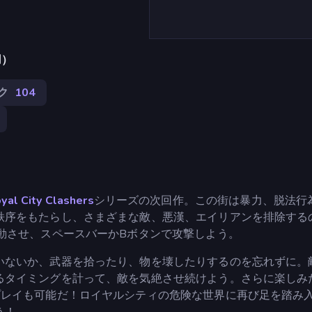
用）
ク
104
yal City Clashers
シリーズの次回作。この街は暴力、脱法行
秩序をもたらし、さまざまな敵、悪漢、エイリアンを排除する
動させ、スペースバーかBボタンで攻撃しよう。
いないか、武器を拾ったり、物を壊したりするのを忘れずに。
るタイミングを計って、敵を気絶させ続けよう。さらに楽しみ
プレイも可能だ！ロイヤルシティの危険な世界に再び足を踏み
う！