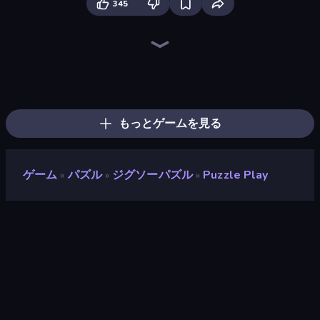
345
Piles of Mahjong
Piece of Cake: Merge and Bake
Skydom
Arrow Escape
Screw Out: Bolts and Nuts
Mahjongg Solitaire
Goods Triple Match 3D
Yarn Fever! Unravel Puzzle
Skydom: Reforged
Mahjong Puzzle: Tile Match
Arrow Escape: Puzzle
Tap Away Story
Favorite Puzzles
Pixel Blast
Color Water Sort 3D
Tap Gallery
Hidden Objects
Candy Riddles
もっとゲームを見る
ゲーム
パズル
ジグソーパズル
Puzzle Play
»
»
»
Puzzle Play
開発者
Hammerplay
評価
9.0
(
過去6ヶ月間のデータに基づく
)
リリース日
2023年3月