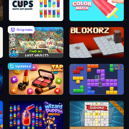
Cups - Water Sort Puzzle
Color Match
Originals
Find Me: Lost Objects
Bloxorz
Updated
Tap Gallery
Blocks and that’s it