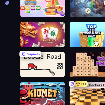
Tape Escape
Merge Haven
Mahjong Unlimited
Tap 3D Wood Block Awa
Originals
Doodle Road
Word Finder
Top