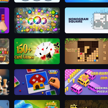
Nuts Puzzle: Sort By Color
Wood Screw: Bolts Puzzle
Forgotten Treasure 2
Nonogram Square
e
Classic Card Games Collection
Wood Block Journey
Screw Sorting
Car OUT! Jam Parking Puzzle