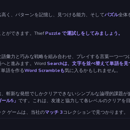
名高く、パターンを記憶し、見つける能力、そして
パズル
全体
ができます。Thief
Puzzle で運試しをしてみましょう。
語彙力と巧みな戦略を組み合わせ、プレイする言葉一つ一つに
へと進みます。Word
Searchは、文字を並べ替えて単語
て単語を作る
Word Scrambleも
気に入るかもしれません。
は、斬新な発想でしかクリアできないシンプルな論理的課題が
ガール5」
です。これは、友達と協力して各レベルのクリアを
ク ゲームは、当社の
マッチ 3
コレクションで見つかります。