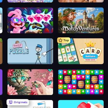
Find The Cow
Jigpic Solitaire
Skydom: Reforged
MatchVentures
Top
Thief Puzzle
Card Solitaire: Word Game
Favorite Puzzles
Tap Away Story
Originals