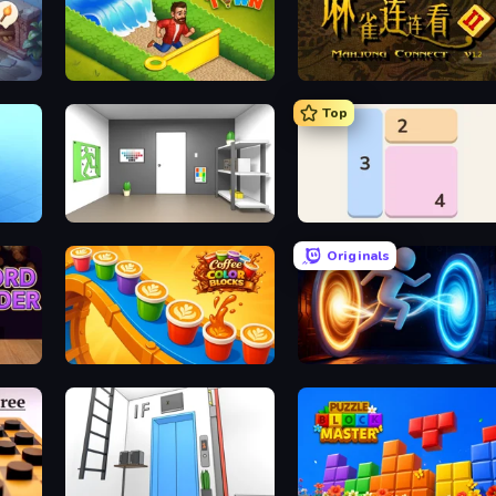
Park Town
Mahjong Connect 2 (Legacy)
Top
y
Paint Room Escape
Shikaku Puzzle
Originals
Coffee Color Blocks
Portal Escape