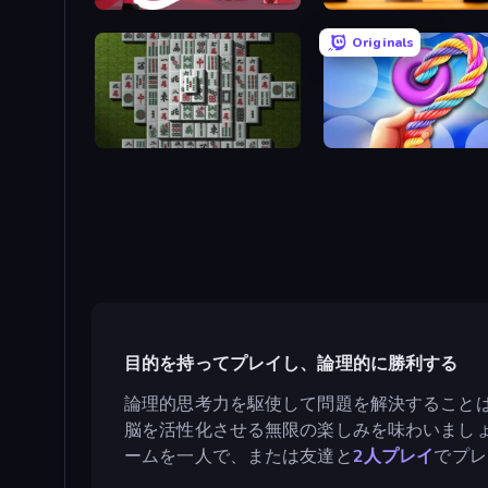
Kiomet
English Checkers Free
Originals
Mahjong 3D Classic
Twisted Tangle
目的を持ってプレイし、論理的に勝利する
論理的思考力を駆使して問題を解決すること
脳を活性化させる無限の楽しみを味わいまし
ームを一人で、または友達と
2人プレイ
でプレ