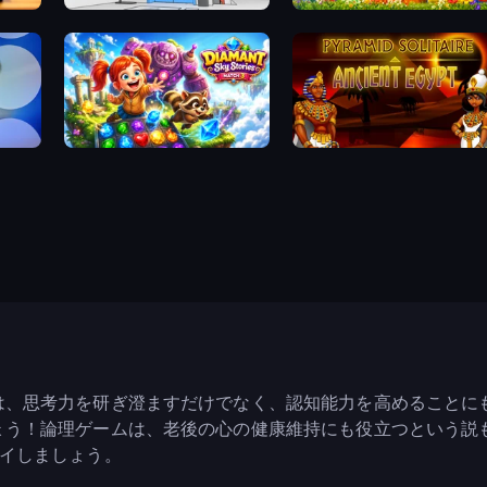
Elevator Room Escape
Puzzle Block Master
Diamant: Sky Stories Match 3
Pyramid Solitaire Ancient Egypt
は、思考力を研ぎ澄ますだけでなく、認知能力を高めることに
ょう！論理ゲームは、老後の心の健康維持にも役立つという説
イしましょう。