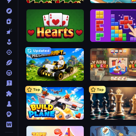
Spider Solitaire
Open House
Hearts: Classic
BlockBuster Puzzle
Updated
Mechacraft.io
Yarn Fever! Unravel Puzzl
Top
Top
Build A Plane
Chess Free