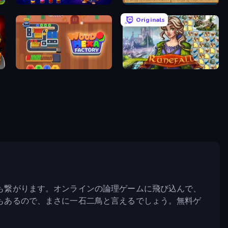
Wizard Puppy: Magic Sort
Sudoku Online
Originals
Wood Hexa Factory!
Runefall
も繋がります。オンラインの論理ゲームに飛び込んで、
もあるので、まさに一石二鳥と言えるでしょう。無料ゲ