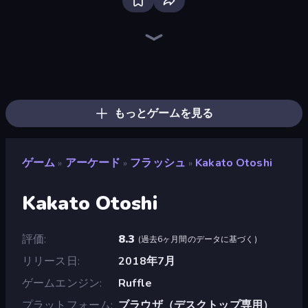
Bloxd.io
Ragdoll Archers
EvoWars.io
Veck.io
Piece of Cake: Merge and Bake
Racing Limits
Traffic Rider
Mahjongg Solitaire
Screw Out: Bolts and Nuts
Words of Wonders
Piles of Mahjong
Designville: Merge & Design
Miniblox
Space Waves
Stickman Clash
SkillWarz
Fortzone Battle Royale
Arrow Escape
もっとゲームを見る
ゲーム
アーケード
フラッシュ
Kakato Otoshi
»
»
»
Kakato Otoshi
評価
8.3
(
過去6ヶ月間のデータに基づく
)
リリース日
2018年7月
ゲームエンジン
Ruffle
プラットフォーム
ブラウザ（デスクトップ専用）