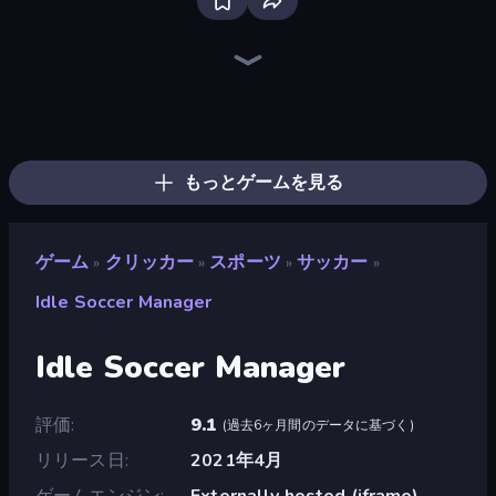
The MachinEGG
Farm Ring Idle
Idle Mining Empire
Human Clicker: Grow Organs
Gear Factory
Conveyor Idle
Babel Tower
Block Wall Destroyer
Mad Evolution: Idle Merge
Capybara Clicker
Cell to Singularity: Mesozoic Valley
Crusher Clicker
Planet Clicker 2
Merge & Steal Brainrot
BitCoiner
Evolutionary Tribe
Black Hole Idle
Mine Clicker
もっとゲームを見る
ゲーム
クリッカー
スポーツ
サッカー
»
»
»
»
Idle Soccer Manager
Idle Soccer Manager
評価
9.1
(
過去6ヶ月間のデータに基づく
)
リリース日
2021年4月
ゲームエンジン
Externally hosted (iframe)