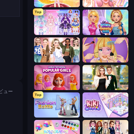
Royal Glow Princess Makeover
BFF Makeover - Spa & Dress Up
Top
Idol Livestream: Fashion Game
ASMR Beauty Care
Fashion Week 2025
Extreme Makeover
High School Popular Girls
Valentine's Day Proposal
ビュー
Top
Fashion Battle
KiKi World