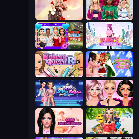
GRWM Date Night
BFFs Luxury Loungewear
Mean Girls Graduation Day
Lulu's Fashion World
Make Up Queen R
Christmas Girls Dress Up
BFFs K-Pop Fangirls
New Year Makeup Trends
Wendy Soft Girl Makeup
Travel with Me: ASMR Edition