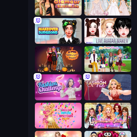
Glamour Beach Life
Model Wedding
Makeover Surgeons
Live Avatar Maker: Girls
K-Pop Halloween Dress Up
Superstar Family Dress Up
Fashion Challenge: Catwalk Run
Fashion Holic
Dress To Impress: New Year's Party
Superstar College Girls Makeover