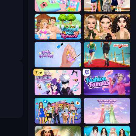
Holographic Trends
Back To School: Uniforms Edition
Swimming Pool Romance
Autumn Glam Gala
Nail Salon
Shoe Race
Top
Anime Couple: Avatar Maker
Fashion Famous
College Girls Team Makeover
Tailor Stylist: Fashion Diary