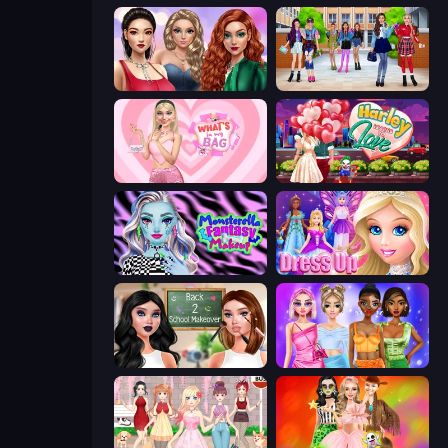
Colored Denim Trends
High School BFFs: Girls Team
What's In My Bag
Harley Learns To Love
Monsterella Fantasy Makeup
Princess Dress Up
Back 2 School Makeover
Monochrome Looks