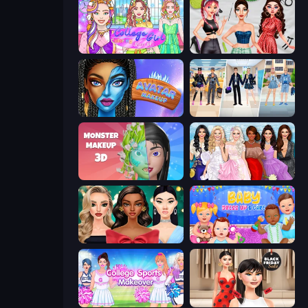
College Girl Coloring Dress Up
Brat Girl Summer
Avatar Make Up
College Girl & Boy Makeover
Monster Makeup 3D
Model Dress Up Girl
New Year's Eve Makeup
Baby Dress Up
College Sport Team Makeover
Shopaholic Black Friday