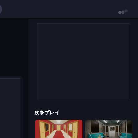
次をプレイ