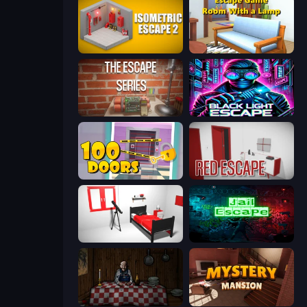
Isometric Escape 2
Escape Game: Room With a Lamp
Escape Series
Black Light Escape
Open 100 Doors
Red Escape
The White Room 3D
Jail Escape
Little Cabin in the Woods
Mystery Mansion: Puzzle Escape