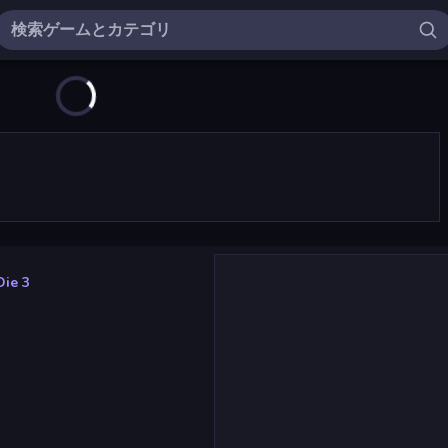
Die 3