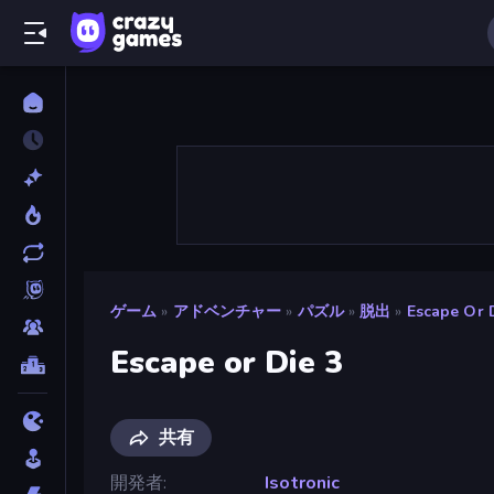
ゲーム
»
アドベンチャー
»
パズル
»
脱出
»
Escape Or 
Escape or Die 3
共有
開発者
Isotronic