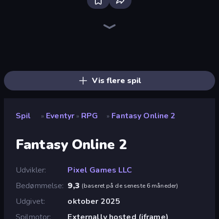
The Cat in Yellow
Dig out of Prison
The Final Earth 2
Heroes Assemble
Horror Tale
Overtitans: Destroyers of Worlds
OneBit Adventure
Noob Miner 2: Escape From Prison
Cup Heroes
Pocket Zone
Chronicles of Slayer
Dead Land: Survival
Skillfite.io
Magic World
Skyland Survive With Noob!
Firestone – Idle Clicker Online RPG
Legend of Hero
Horror Tale 2: Samantha
Vis flere spil
Spil
Eventyr
RPG
Fantasy Online 2
»
»
»
Fantasy Online 2
Udvikler
Pixel Games LLC
Bedømmelse
9,3
(
baseret på de seneste 6 måneder
)
Udgivet
oktober 2025
Spilmotor
Externally hosted (iframe)