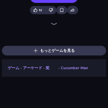
52
Ragdoll Archers
Kick the Buddy
Bouncemasters
TNT Bomber
Rooftop Run
Om Nom: Run
Through the Wall
Cars Arena
Mafia Takedown
Stacky Bird
Go Escape
Animal DNA Run
Twerk Race 3D
Slice Master
Baseball For Brainrot
Bubble Blast
Fast Ball Jump
Zombies 4 Weapon Merge
もっとゲームを見る
ゲーム
アーケード
笑
Cucumber Man
»
»
»
Cucumber Man
開発者
Star Legion
評価
9.1
(
過去6ヶ月間のデータに基づく
)