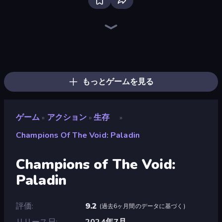
Bloxd.io
Ragdoll Archers
EvoWars.io
Veck.io
Piece of Cake: Merge and Bake
Racing Limits
Traffic Rider
Mahjongg Solitaire
Screw Out: Bolts and Nuts
Words of Wonders
Piles of Mahjong
Designville: Merge & Design
Miniblox
Space Waves
Stickman Clash
SkillWarz
Fortzone Battle Royale
Arrow Escape
もっとゲームを見る
ゲーム
アクション
生存
»
»
»
Champions Of The Void: Paladin
Champions of The Void:
Paladin
評価
9.2
(
過去6ヶ月間のデータに基づく
)
リリース日
2024年7月