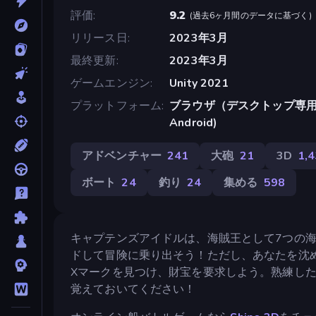
評価
9.2
(
過去6ヶ月間のデータに基づく
)
リリース日
2023年3月
最終更新
2023年3月
ゲームエンジン
Unity 2021
プラットフォーム
ブラウザ（デスクトップ専用）, A
Android)
アドベンチャー
241
大砲
21
3D
1,
ボート
24
釣り
24
集める
598
キャプテンズアイドルは、海賊王として7つの
ドして冒険に乗り出そう！ただし、あなたを沈
Xマークを見つけ、財宝を要求しよう。熟練し
覚えておいてください！