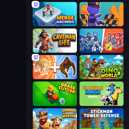
Merge Archers
City Defense
Caveman Life
Squad Assembler: Red vs Blue
Animal DNA Run
Dino World
Grass Cutter: Mowing Simulator
Yellowstone Ranch