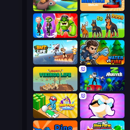
Beaver Builder
Human Resistance
Infection Town of Zombies
Dogs vs Aliens
Raft Life
Water vs Fire
Crazy Vikings Life
Z Hunter
Doctor Hero
Mutant Idle