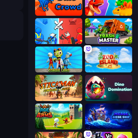
Dino Crowd
Idle Dino Farm Tycoon Simulator 3D
State Wars: Conquer Them All
Trash Master
Zombie Land
Zoo Island
Stickman: Dinosaur Arena
Dino Domination
Age Of Arms
Merge: Siege Ship