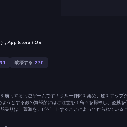
pp Store (iOS,
431
破壊する
270
海を航海する海賊ゲームです！クルー仲間を集め、船をアップ
めようとする敵の海賊船にはご注意を！島々を探検し、盗賊を
た船乗りは、荒海をナビゲートすることによって作られている