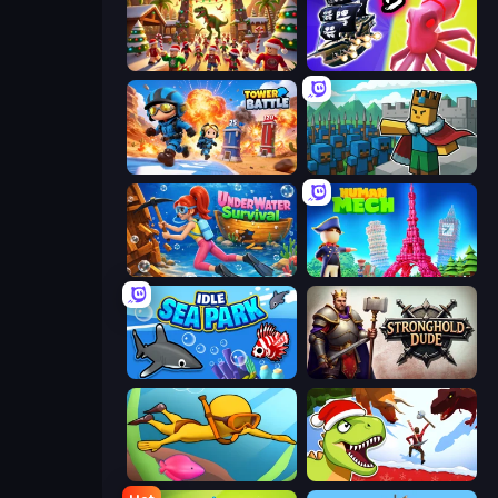
My Dinoland
Merge Pirates Caribbean Battle
Tower Battle
Cube Commander
Underwater Survival
Human Mech
Idle Sea Park
Stronghold Dude
My Crystal Underwater
Dino Survival: 3D Simulator