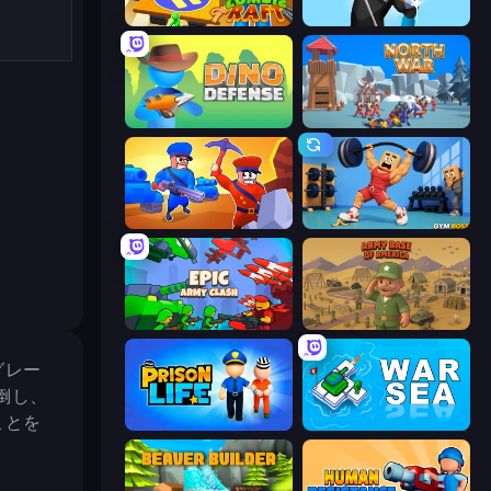
Zombie Raft
Wild Archer: Castle Defense
Dino Defense
North War
Craft and Battle
Gym Boss
Epic Army Clash
Army Base Of America
グレー
倒し、
ことを
Prison Life
War Sea