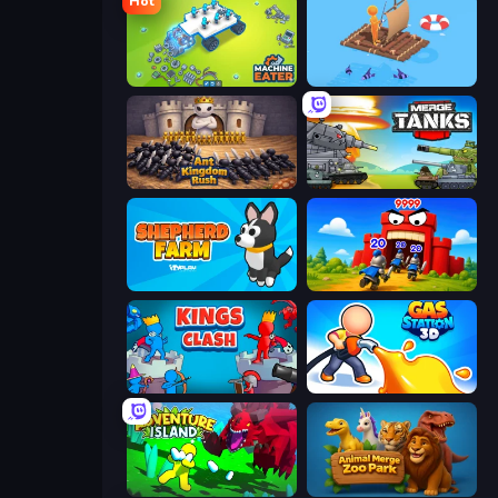
Hot
Machine Eater
Fishland
Ant Kingdom Rush
Merge Master Tanks: Tank Wars
Shepherd Farm
TimeWarriors
Kings Clash
Gas Station 3D
Adventure Island 2D
Animal Merge Zoo Park