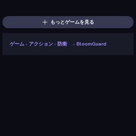
Pumpkin Defense: Merge Cannon
Merge Survival
Knight Survival
Chaos Arena
Evo Gears
War Sea
Blast Miner
Dungeons and Bags
Furry Road
Mage Castle Idle Defense
Merge Team Tactics
Lost Dungeon
Sandbox: Particle World
TimeWarriors
City Takeover
Merge & Fight
Color Zone
Swarm Survivor
もっとゲームを見る
ゲーム
アクション
防衛
BloomGuard
»
»
»
BloomGuard
開発者
TAS Games
評価
8.9
(
過去6ヶ月間のデータに基づく
)
リリース日
2026年4月
最終更新
2026年7月
ゲームエンジン
Unity 6
プラットフォーム
ブラウザ（デスクトップ、モバイ
ル、タブレット）, CrazyGames