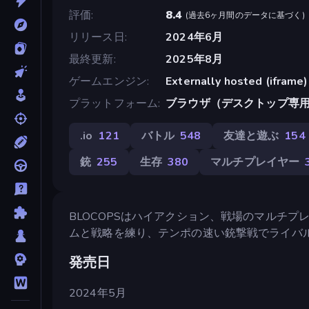
評価
8.4
(
過去6ヶ月間のデータに基づく
)
リリース日
2024年6月
最終更新
2025年8月
ゲームエンジン
Externally hosted (iframe)
プラットフォーム
ブラウザ（デスクトップ専
.io
121
バトル
548
友達と遊ぶ
154
銃
255
生存
380
マルチプレイヤー
BLOCOPSはハイアクション、戦場のマルチ
ムと戦略を練り、テンポの速い銃撃戦でライバ
発売日
2024年5月