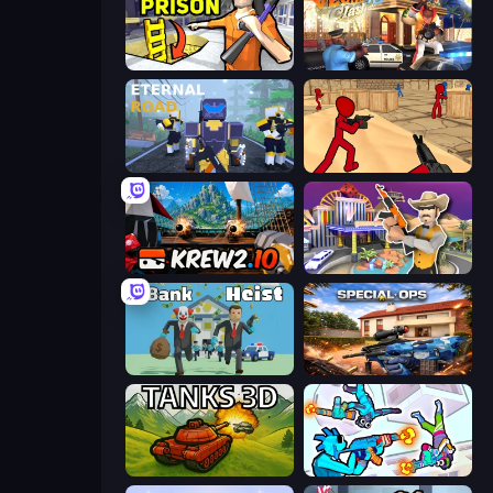
Grand Escape: Prison
Vegas Clash 3D
Eternal Road
Stickman Counter Terror Strike
Krew.io
Casino Robbery
Bank Heist
Special Ops: GO
Tanks 3D
Gravity Arena Shooter