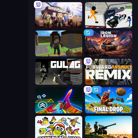
Simple Sandbox 3
Stickman Prison: Counter Assault
Block Pixel Gun Apocalypse 3
Iron Legion
Gulag
Forward Assault Remix
Surf GO Parkour
Final Drop