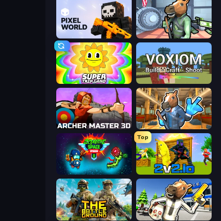
Pixel World
Bank Robbery
SuperTrip.Land
Voxiom.io
Archer Master 3D: Castle Defense
Bank Robbery 2
Top
Zombie Space Episode 2
2v2.io
The Battleground
Bank Robbery: Escape