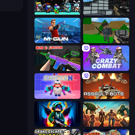
Imposter Battle Royale
Pixel Gun 3D
Muscle Gun.IO
Crazy Pixel Apocalypse
War V: Survivor
Crazy Combat
Chicken CS
Assault Bots
Block Contra: Clutch Strike
Horde Crusher