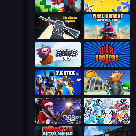
Bit Gun.io
Paintball King
CS: Chaos Squad
Pixel Combat: Zombies Strike
Ships 3D
War Brokers
Overtide.io
Bank Robbery 3
Winter Clash 3D
Space Wars Battleground