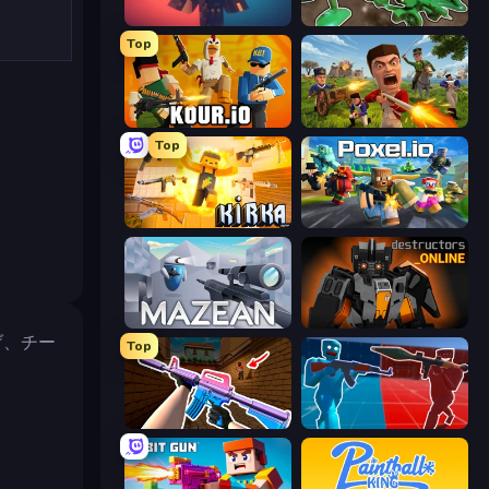
Pixel Warfare
Soldiers - Capture and Control!
Top
Kour.io
Redcoats.io
Top
Kirka.io
Poxel.io
Mazean
Destructors Online
げ、チー
Top
KS Z
Battle of the Soldiers: Red vs Blue