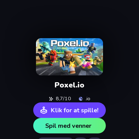
Poxel.io
8,7/10
.io
Klik for at spille!
Spil med venner