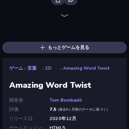
Bloxd.io
Ragdoll Archers
EvoWars.io
Piece of Cake: Merge and Bake
Veck.io
Traffic Rider
Racing Limits
Mahjongg Solitaire
Screw Out: Bolts and Nuts
Words of Wonders
Piles of Mahjong
Designville: Merge & Design
Space Waves
Miniblox
SkillWarz
Stickman Clash
Fortzone Battle Royale
Arrow Escape
もっとゲームを見る
ゲーム
言葉
2D
Amazing Word Twist
»
»
»
Amazing Word Twist
開発者
Tom Bombadil
評価
7.5
(
過去6ヶ月間のデータに基づく
)
リリース日
2020年12月
ゲームエンジン
HTML5