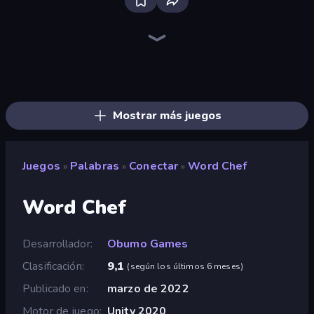
Words of Wonders
Word Bridge
Word Fishing
Card Solitaire: Word Game
Word String Puzzle
Word Sauce
Simple Words
Lexy
Word Swipe
Word Shift
Lexicon Quest
Unscrambled
Wordmeister
Word Wipe
Word Play
Categories
Word Scramble - Family Tales
Image Crossword
Mostrar más juegos
Juegos
Palabras
Conectar
Word Chef
»
»
»
Word Chef
Desarrollador
Obumo Games
Clasificación
9,1
(
según los últimos 6 meses
)
Publicado en
marzo de 2022
Motor de juego
Unity 2020