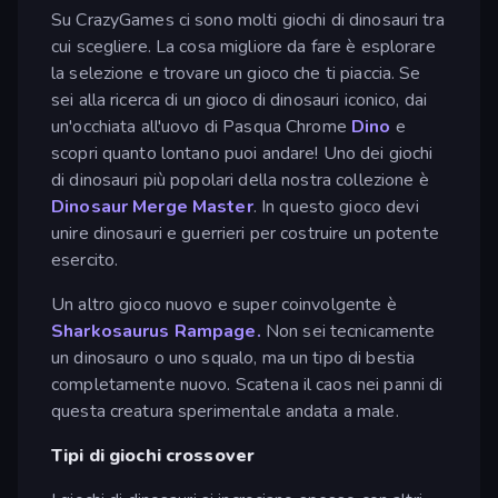
Su CrazyGames ci sono molti giochi di dinosauri tra
cui scegliere. La cosa migliore da fare è esplorare
la selezione e trovare un gioco che ti piaccia. Se
sei alla ricerca di un gioco di dinosauri iconico, dai
un'occhiata all'uovo di Pasqua Chrome
Dino
e
scopri quanto lontano puoi andare! Uno dei giochi
di dinosauri più popolari della nostra collezione è
Dinosaur Merge Master
. In questo gioco devi
unire dinosauri e guerrieri per costruire un potente
esercito.
Un altro gioco nuovo e super coinvolgente è
Sharkosaurus Rampage.
Non sei tecnicamente
un dinosauro o uno squalo, ma un tipo di bestia
completamente nuovo. Scatena il caos nei panni di
questa creatura sperimentale andata a male.
Tipi di giochi crossover