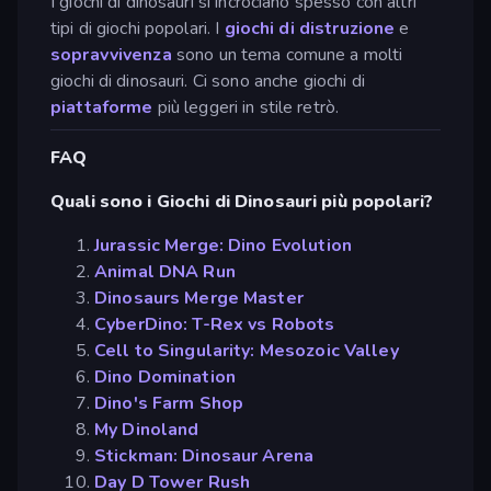
I giochi di dinosauri si incrociano spesso con altri
tipi di giochi popolari. I
giochi di
distruzione
e
sopravvivenza
sono un tema comune a molti
giochi di dinosauri. Ci sono anche giochi di
piattaforme
più leggeri in stile retrò.
FAQ
Quali sono i Giochi di Dinosauri più popolari?
Jurassic Merge: Dino Evolution
Animal DNA Run
Dinosaurs Merge Master
CyberDino: T-Rex vs Robots
Cell to Singularity: Mesozoic Valley
Dino Domination
Dino's Farm Shop
My Dinoland
Stickman: Dinosaur Arena
Day D Tower Rush