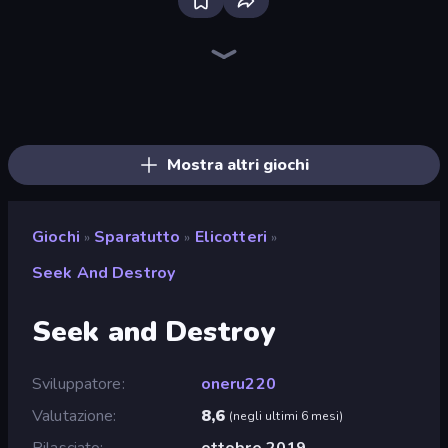
Bloxd.io
Ragdoll Archers
EvoWars.io
Veck.io
Piece of Cake: Merge and Bake
Racing Limits
Traffic Rider
Mahjongg Solitaire
Screw Out: Bolts and Nuts
Words of Wonders
Piles of Mahjong
Designville: Merge & Design
Miniblox
Space Waves
Stickman Clash
SkillWarz
Fortzone Battle Royale
Arrow Escape
Mostra altri giochi
Giochi
Sparatutto
Elicotteri
»
»
»
Seek And Destroy
Seek and Destroy
Sviluppatore
oneru220
Valutazione
8,6
(
negli ultimi 6 mesi
)
Rilasciato
ottobre 2019