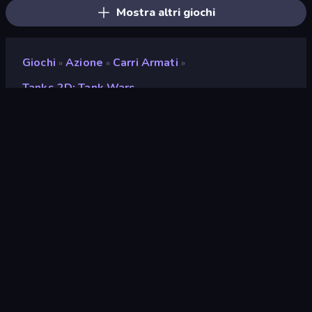
Mostra altri giochi
Giochi
Azione
Carri Armati
»
»
»
Tanks 2D: Tank Wars
Tanks 2D: Tank Wars
Sviluppatore
Mirra Games
Valutazione
8,7
(
negli ultimi 6 mesi
)
Rilasciato
ottobre 2022
Ultimo aggiornamento
marzo 2023
Motore di gioco
HTML5
Piattaforme
Browser (desktop, mobile,
tablet), App CrazyGames
(iOS, Android), App Store