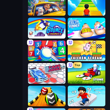
I Am Taxi Prankster Sim
Obby: +1 Jump per Click
Bouncemasters
Teeth Runner
Entropy
Chicken Scream
Top
Cars Arena
Stone Grass: Mowing Simulator
Sky Balls 3D
Speed per Click: Obby