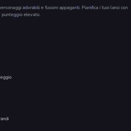
ersonaggi adorabili e fusioni appaganti. Pianifica i tuoi lanci con
n punteggio elevato.
teggio
randi