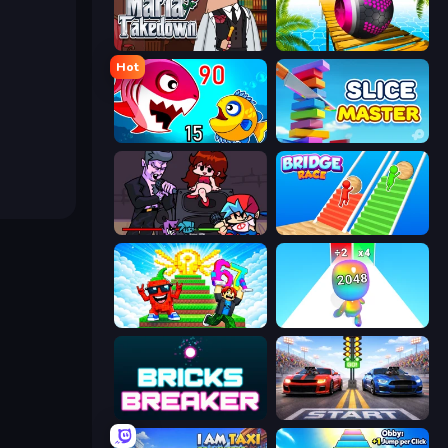
Mafia Takedown
Rolling Balls Sea Race
Hot
Fish Eat Getting Big
Slice Master
Friday Night Funkin'
Bridge Race
Run and Jump for Brainrot
Man Runner 2048
Bricks Breaker
Street Racer 2