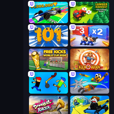
Obby Car Challenge: Drive
Lumber Harvest: Tree Cutting Game
Numbers Arena
Battle Brigade
Free Kicks World Cup 2026
Kick the Buddy
Mini-Caps: Bombs
Ninja Swipe Strike