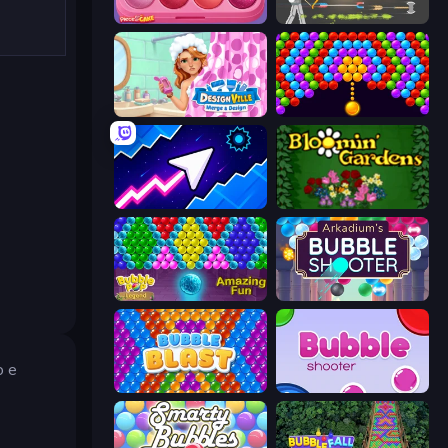
Piece of Cake: Merge and Bake
Ragdoll Archers
Designville: Merge & Design
Bubble Story
Space Waves
Blooming Gardens
Bubble Pop Legend
Arkadium's Bubble Shooter
o e
Bubble Blast
Bubble Shooter