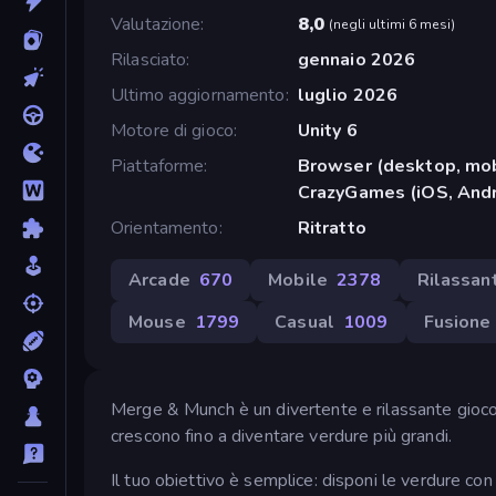
Valutazione
8,0
(
negli ultimi 6 mesi
)
Rilasciato
gennaio 2026
Ultimo aggiornamento
luglio 2026
Motore di gioco
Unity 6
Piattaforme
Browser (desktop, mob
CrazyGames (iOS, Andr
Orientamento
Ritratto
Arcade
670
Mobile
2378
Rilassant
Mouse
1799
Casual
1009
Fusione
Merge & Munch è un divertente e rilassante gioco 
crescono fino a diventare verdure più grandi.
Il tuo obiettivo è semplice: disponi le verdure con 