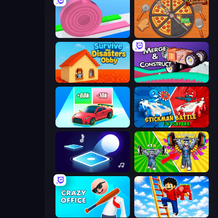
Layers Roll
Ring Restaurant
Survive the Disasters: Obby
Merge & Construct
Upgrade the Supercar 3D
Stickman battle 1-4 Players
Tile Jumper 3D
Obby: Gym Simulator, Escape
Crazy Office: Slap and Smash!
Ladder to Brainhot: Climb