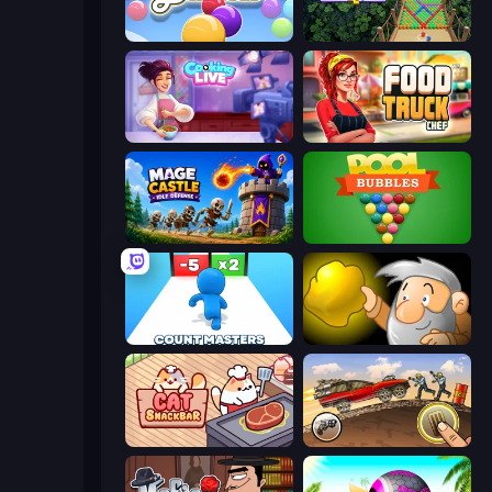
Smarty Bubbles
Bubble Fall
Cooking Live
Food Truck Chef™: A Fun Cooking Game
Mage Castle Idle Defense
Pool Bubbles
Count Masters: Stickman Games
Gold Miner
Cat Snack Bar
Earn to Die: Zombie Ride