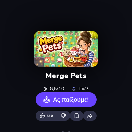
Merge Pets
8,8/10
Παζλ
Ας παίξουμε!
530