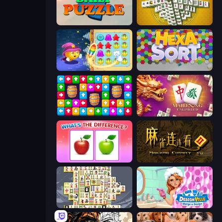
Daily Puzzle
Mahjong Tower
Candy Riddles
Hexa Sort
Tap Away Story
Mahjong Unlimited
What's The Difference?
Mahjong Connect 2 (Legacy)
Mahjong Titans
Designville: Merge & Design