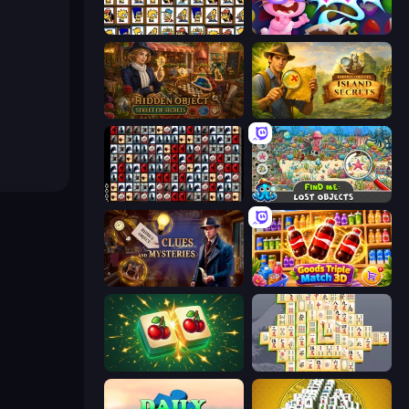
Tiles of the Simpsons
Skydom: Reforged
Hidden Object: Street Of Secrets
Hidden Objects: Island Secrets
War Mahjong
Find Me: Lost Objects
Hidden Object: Clues and Mysteries
Goods Triple Match 3D
Mahjong Puzzle: Tile Match
Mahjong Online