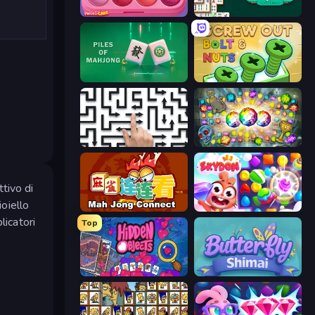
Piece of Cake: Merge and Bake
Mahjongg Solitaire
Piles of Mahjong
Screw Out: Bolts and Nuts
Arrow Escape: Puzzle
Forgotten Treasure 2
tivo di
ioiello
Mahjong Connect (Legacy)
Skydom
licatori
Top
Hidden Objects
Butterfly Shimai