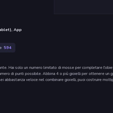
ablet), App
e
594
te. Hai solo un numero limitato di mosse per completare l'obiet
mero di punti possibile. Abbina 4 o più gioielli per ottenere un g
i abbastanza veloce nel combinare gioielli, puoi costruire moltip