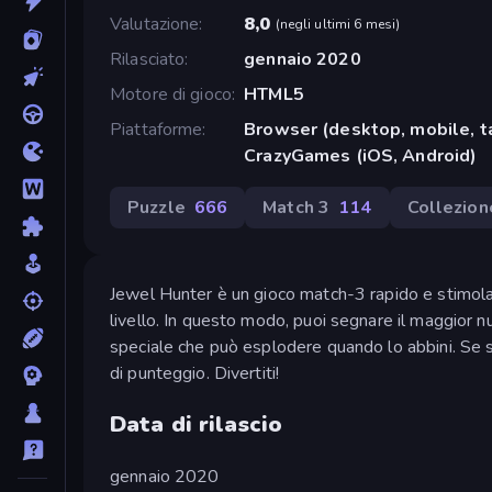
Valutazione
8,0
(
negli ultimi 6 mesi
)
Rilasciato
gennaio 2020
Motore di gioco
HTML5
Piattaforme
Browser (desktop, mobile, t
CrazyGames (iOS, Android)
Puzzle
666
Match 3
114
Collezion
Jewel Hunter è un gioco match-3 rapido e stimolan
livello. In questo modo, puoi segnare il maggior nu
speciale che può esplodere quando lo abbini. Se se
di punteggio. Divertiti!
Data di rilascio
gennaio 2020