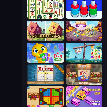
Mahjong Shanghai
Nuts Puzzle: Sort By Color
Find The Difference
Mergest Kingdom
Farm Merge Valley
Sugar Heroes
Sudoku Online
Yarn Fever! Unravel Puzzle
Wood Blocks Jam
Car OUT! Jam Parking Puzzle