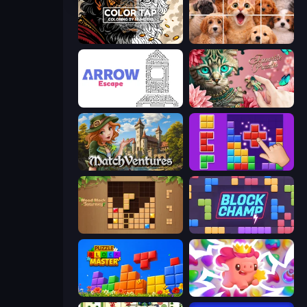
Color Tap: Coloring by Numbers
Jigpic Solitaire
Arrow Escape
Favorite Puzzles
MatchVentures
BlockBuster Puzzle
Wood Block Journey
Block Champ
Puzzle Block Master
Match Arena