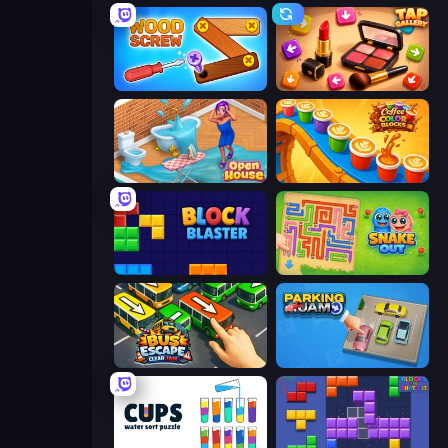
Wood Screw: Bolts Puzzle
Tap Gallery
Open House
Coffee Color Blocks
Block Blaster
Snake Out: Maze Escape
Bus Escape: Clear Jam
Parking Jam